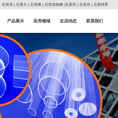
石英管
|
石英片
|
石英棒
|
石英加热槽
|
石英环
|
石英舟
|
石英钟罩
产品展示
应用领域
近况动态
联系我们