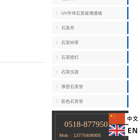
UV半球石英玻璃透镜
石英舟
石英钟罩
石英喷灯
石英仪器
厚壁石英管
彩色石英管
0518-87795018
Mob：
13775408905