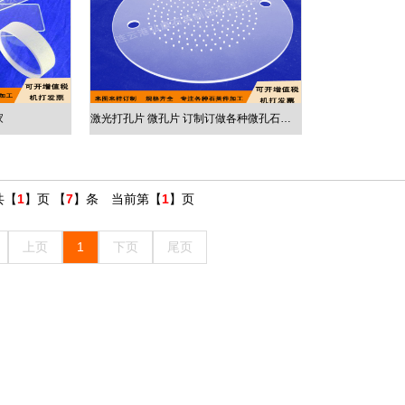
家
激光打孔片 微孔片 订制订做各种微孔石英片
共【
1
】页 【
7
】条 当前第【
1
】页
上页
1
下页
尾页