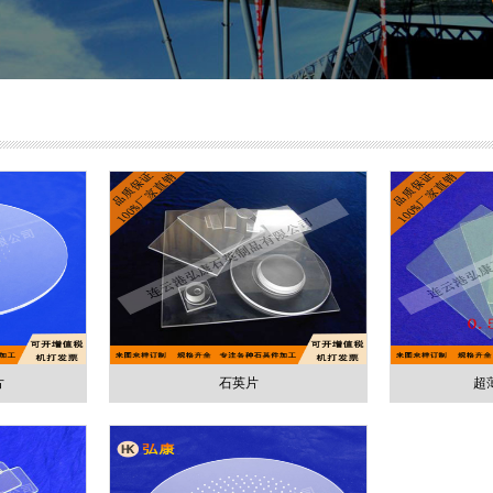
片
石英片
超